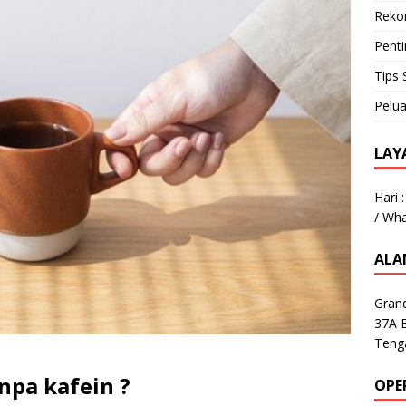
Reko
Pent
Tips 
Pelua
LAY
Hari 
/ Wh
ALA
Gran
37A 
Teng
anpa kafein ?
OPE