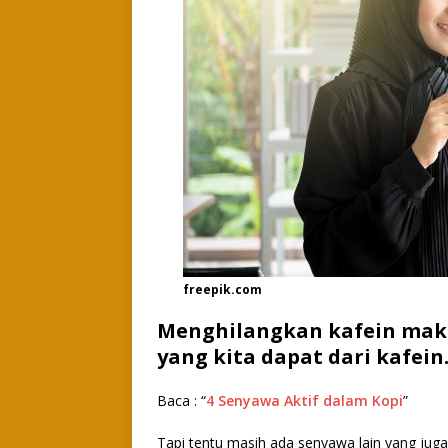
freepik.com
Menghilangkan kafein mak
yang kita dapat dari kafein
Baca : “
4 Senyawa Aktif dalam Kopi
”
Tapi tentu masih ada senyawa lain yang jug