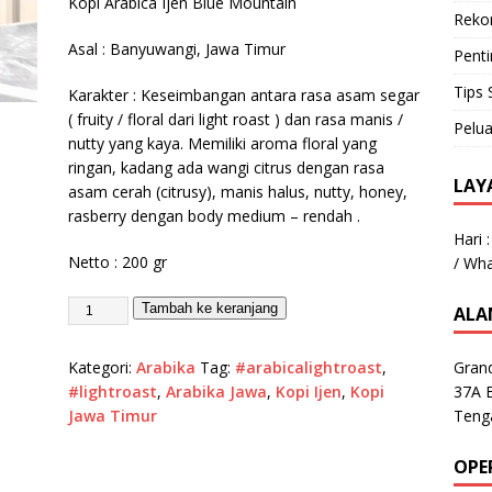
Kopi Arabica Ijen Blue Mountain
Reko
Asal : Banyuwangi, Jawa Timur
Pent
Tips 
Karakter : Keseimbangan antara rasa asam segar
( fruity / floral dari light roast ) dan rasa manis /
Pelua
nutty yang kaya. Memiliki aroma floral yang
ringan, kadang ada wangi citrus dengan rasa
LAY
asam cerah (citrusy), manis halus, nutty, honey,
rasberry dengan body medium – rendah .
Hari 
Netto : 200 gr
/ Wh
Tambah ke keranjang
ALA
Gran
Kategori:
Arabika
Tag:
#arabicalightroast
,
37A 
#lightroast
,
Arabika Jawa
,
Kopi Ijen
,
Kopi
Teng
Jawa Timur
OPE