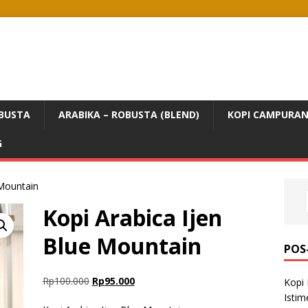
BUSTA
ARABIKA – ROBUSTA (BLEND)
KOPI CAMPURA
G
 Mountain
Kopi Arabica Ijen
Blue Mountain
POS
Rp
100.000
Rp
95.000
Kopi 
Isti