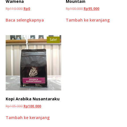
Wamena
Mountain
Rp
110.000
Rp
0
Rp
100.000
Rp
95.000
Baca selengkapnya
Tambah ke keranjang
Sale!
Kopi Arabika Nusantaraku
Rp
105.000
Rp
100.000
Tambah ke keranjang