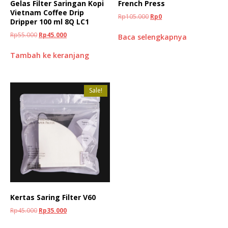
Gelas Filter Saringan Kopi
French Press
Vietnam Coffee Drip
Rp
105.000
Rp
0
Dripper 100 ml 8Q LC1
Rp
55.000
Rp
45.000
Baca selengkapnya
Tambah ke keranjang
Sale!
Kertas Saring Filter V60
Rp
45.000
Rp
35.000